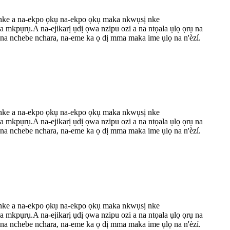
 nke a na-ekpo ọkụ na-ekpo ọkụ maka nkwụsị nke
na mkpụrụ.A na-ejikarị ụdị ọwa nzipu ozi a na ntọala ụlọ ọrụ na
a nchebe nchara, na-eme ka ọ dị mma maka ime ụlọ na n'èzí.
 nke a na-ekpo ọkụ na-ekpo ọkụ maka nkwụsị nke
na mkpụrụ.A na-ejikarị ụdị ọwa nzipu ozi a na ntọala ụlọ ọrụ na
a nchebe nchara, na-eme ka ọ dị mma maka ime ụlọ na n'èzí.
 nke a na-ekpo ọkụ na-ekpo ọkụ maka nkwụsị nke
na mkpụrụ.A na-ejikarị ụdị ọwa nzipu ozi a na ntọala ụlọ ọrụ na
a nchebe nchara, na-eme ka ọ dị mma maka ime ụlọ na n'èzí.