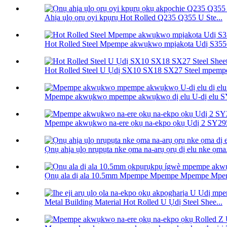
Ahịa ụlọ ọrụ oyi kpụrụ Hot Rolled Q235 Q355 U Ste...
Hot Rolled Steel Mpempe akwụkwọ mpịakọta Udị S35
Hot Rolled Steel U Ụdị SX10 SX18 SX27 Steel mpemp
Mpempe akwụkwọ mpempe akwụkwọ dị elu U-dị elu SY
Mpempe akwụkwọ na-ere ọkụ na-ekpo ọkụ Ụdị 2 SY29
Ọnụ ahịa ụlọ nrụpụta nke ọma na-arụ ọrụ dị elu nke ọma.
Ọnụ ala dị ala 10.5mm Mpempe Mpempe Mpempe Mpem
Metal Building Material Hot Rolled U Ụdị Steel Shee...