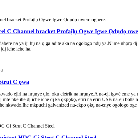
Steel C Channel bracket Profaịlụ Ogwe Igwe Ọdụdọ nwe
ịdabere na ya iji hụ na ọ ga-adịte aka na ogologo ndụ ya.N'ime nhọrọ dị
ịdị iche iche ha.
 Strut C ọwa
do ejiri na nrụnye ụlọ, ọkụ eletrik na nrụnye.A na-eji ígwè eme ya
mfe nke ihe dị iche iche dị ka ọkpọkọ, eriri na eriri USB na-eji bolts 
he nkwado.Ihe mkpuchi galvanized na-ekpo ọkụ na-enye ogologo oge n
Unistrut HDG Gi Strut C Channel Steel