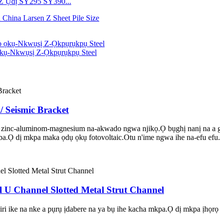
 Z Ụdị SY295 SY390...
ụ-Nkwụsị Z-Ọkpụrụkpụ Steel
l/ Seismic Bracket
e zinc-aluminom-magnesium na-akwado ngwa njikọ.Ọ bụghị nanị na a
ụba.Ọ dị mkpa maka ọdụ ọkụ fotovoltaic.Otu n'ime ngwa ihe na-efu efu.
l U Channel Slotted Metal Strut Channel
i ike na nke a pụrụ ịdabere na ya bụ ihe kacha mkpa.Ọ dị mkpa ịhọrọ i