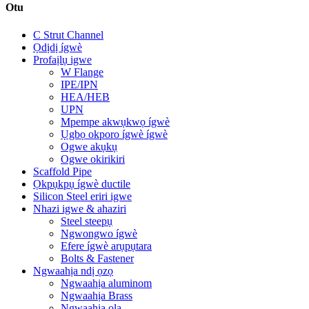
Otu
C Strut Channel
Ọdịdị ígwè
Profaịlụ igwe
W Flange
IPE/IPN
HEA/HEB
UPN
Mpempe akwụkwọ ígwè
Ụgbọ okporo ígwè ígwè
Ogwe akụkụ
Ogwe okirikiri
Scaffold Pipe
Ọkpụkpụ ígwè ductile
Silicon Steel eriri igwe
Nhazi igwe & ahaziri
Steel steepụ
Ngwongwo ígwè
Efere ígwè arụpụtara
Bolts & Fastener
Ngwaahịa ndị ọzọ
Ngwaahịa aluminom
Ngwaahịa Brass
Ngwaahịa ọla