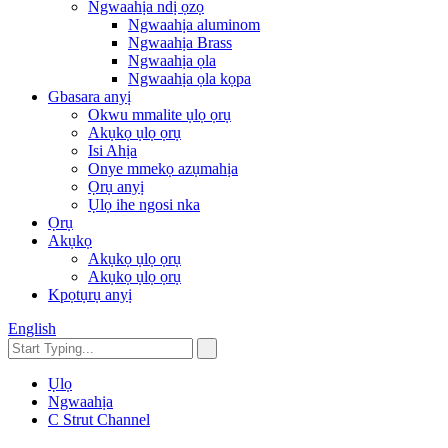
Ngwaahịa ndị ọzọ
Ngwaahịa aluminom
Ngwaahịa Brass
Ngwaahịa ọla
Ngwaahịa ọla kọpa
Gbasara anyị
Okwu mmalite ụlọ ọrụ
Akụkọ ụlọ ọrụ
Isi Ahịa
Onye mmekọ azụmahịa
Ọrụ anyị
Ụlọ ihe ngosi nka
Ọrụ
Akụkọ
Akụkọ ụlọ ọrụ
Akụkọ ụlọ ọrụ
Kpọtụrụ anyị
English
Ụlọ
Ngwaahịa
C Strut Channel