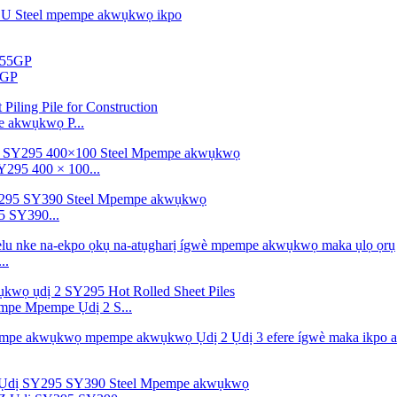
5GP
e akwụkwọ P...
295 400 × 100...
5 SY390...
..
pe Mpempe Ụdị 2 S...