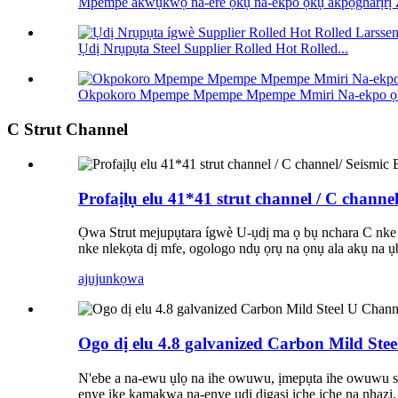
Mpempe akwụkwọ na-ere ọkụ na-ekpo ọkụ akpọgharịrị
Ụdị Nrụpụta Steel Supplier Rolled Hot Rolled...
Okpokoro Mpempe Mpempe Mpempe Mmiri Na-ekpo ọk
C Strut Channel
Profaịlụ elu 41*41 strut channel / C channe
Ọwa Strut mejupụtara ígwè U-ụdị ma ọ bụ nchara C nk
nke nlekọta dị mfe, ogologo ndụ ọrụ na ọnụ ala akụ na 
ajuju
nkọwa
Ogo dị elu 4.8 galvanized Carbon Mild Stee
N'ebe a na-ewu ụlọ na ihe owuwu, ịmepụta ihe owuwu sir
enye ike kamakwa na-enye ụdị dịgasị iche iche na nhazi.