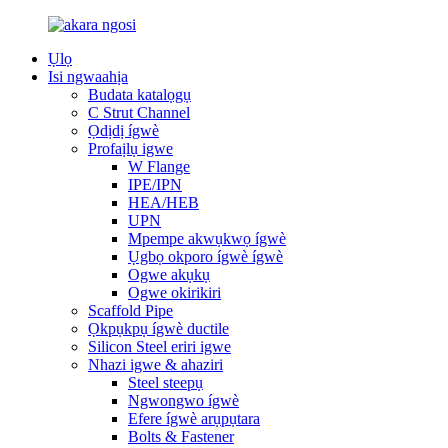
Ụlọ
Isi ngwaahịa
Budata katalọgụ
C Strut Channel
Ọdịdị ígwè
Profaịlụ igwe
W Flange
IPE/IPN
HEA/HEB
UPN
Mpempe akwụkwọ ígwè
Ụgbọ okporo ígwè ígwè
Ogwe akụkụ
Ogwe okirikiri
Scaffold Pipe
Ọkpụkpụ ígwè ductile
Silicon Steel eriri igwe
Nhazi igwe & ahaziri
Steel steepụ
Ngwongwo ígwè
Efere ígwè arụpụtara
Bolts & Fastener