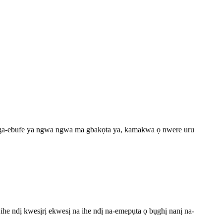
 ga-ebufe ya ngwa ngwa ma gbakọta ya, kamakwa ọ nwere uru
he ndị kwesịrị ekwesị na ihe ndị na-emepụta ọ bụghị nanị na-