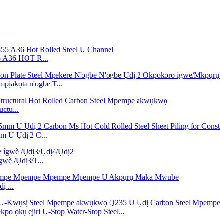
A36 HOT R...
pịakọta n'ogbe T...
tu...
 U Ụdị 2 C...
wè /Ụdị3/T...
ị ...
ọkụ ejiri U-Stop Water-Stop Steel...