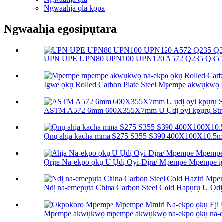
Ngwaahịa ọla kọpa
Ngwaahịa egosipụtara
UPN UPE UPN80 UPN100 UPN120 A572 Q235 Q355 
Igwe ọkụ Rolled Carbon Plate Steel Mpempe akwụkwọ m
ASTM A572 6mm 600X355X7mm U Ụdị oyi kpụrụ Struc
Ọnụ ahịa kacha mma S275 S355 S390 400X100X10.5mm
Ọrịre Na-ekpo ọkụ U Ụdị Oyi-Dịra/ Mpempe Mpempe íg
Ndị na-emepụta China Carbon Steel Cold Hapụrụ U Ọdịd
Mpempe akwụkwọ mpempe akwụkwọ na-ekpo ọkụ na-ekpo 