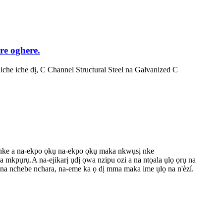
re oghere.
 iche iche dị, C Channel Structural Steel na Galvanized C
 nke a na-ekpo ọkụ na-ekpo ọkụ maka nkwụsị nke
na mkpụrụ.A na-ejikarị ụdị ọwa nzipu ozi a na ntọala ụlọ ọrụ na
a nchebe nchara, na-eme ka ọ dị mma maka ime ụlọ na n'èzí.