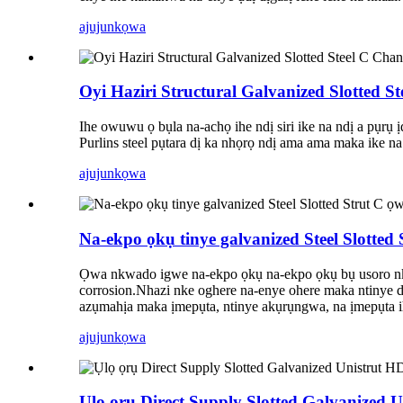
ajuju
nkọwa
Oyi Haziri Structural Galvanized Slotted 
Ihe owuwu ọ bụla na-achọ ihe ndị siri ike na ndị a pụrụ 
Purlins steel pụtara dị ka nhọrọ ndị ama ama maka ike na 
ajuju
nkọwa
Na-ekpo ọkụ tinye galvanized Steel Slotted
Ọwa nkwado igwe na-ekpo ọkụ na-ekpo ọkụ bụ usoro nkwa
corrosion.Nhazi nke oghere na-enye ohere maka ntinye dị 
azụmahịa maka ịmepụta, ntinye akụrụngwa, na ịmepụta i
ajuju
nkọwa
Ụlọ ọrụ Direct Supply Slotted Galvanized 